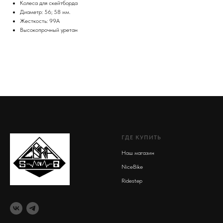
Колеса для скейтборда
Диаметр: 56; 58 мм.
Жесткость: 99A
Высокопрочный уретан
ГДЕ КУПИТЬ
Наш магазин
NiceBike
Ridestep