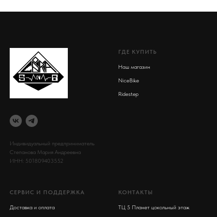
ГДЕ КУПИТЬ
Наш магазин
NiceBike
Ridestep
Индивидуальный предприниматель
Степанова Мария Андреевна
ИНН: 501809403552
СЕРВИС И ПОДДЕРЖКА
КОНТАКТЫ
Доставка и оплата
ТЦ 5 Планет цокольный этаж