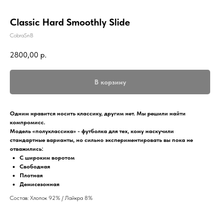
Classic Hard Smoothly Slide
CobraSnB
2800,00
р.
В корзину
Одним нравится носить классику, другим нет. Мы решили найти
компромисс.
Модель «полуклассика» - футболка для тех, кому наскучили
стандартные варианты, но сильно экспериментировать вы пока не
отважились:
С широким воротом
Свободная
Плотная
Демисезонная
Состав: Хлопок 92% / Лайкра 8%