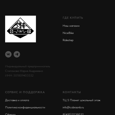
ГДЕ КУПИТЬ
Наш магазин
NiceBike
Ridestep
Индивидуальный предприниматель
Степанова Мария Андреевна
ИНН: 501809403552
СЕРВИС И ПОДДЕРЖКА
КОНТАКТЫ
Доставка и оплата
ТЦ 5 Планет цокольный этаж
Политика конфиденциальности
info@cobrasnb.ru
Оферта
8(495)3239032