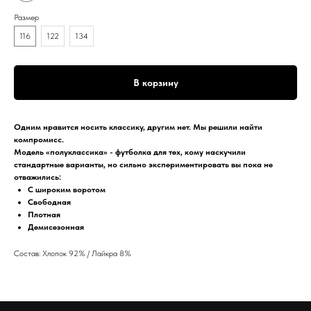
Размер
116
122
134
В корзину
Одним нравится носить классику, другим нет. Мы решили найти
компромисс.
Модель «полуклассика» - футболка для тех, кому наскучили
стандартные варианты, но сильно экспериментировать вы пока не
отважились:
С широким воротом
Свободная
Плотная
Демисезонная
Состав: Хлопок 92% / Лайкра 8%