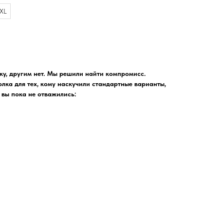
XL
ку, другим нет. Мы решили найти компромисс.
лка для тех, кому наскучили стандартные варианты,
 вы пока не отважились: