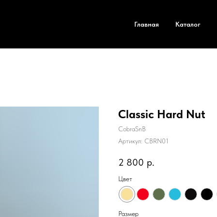
Главная
Каталог
Classic Hard Nut
CobraSnB
Артикул:
CBRN01
2 800
р.
Цвет
Размер