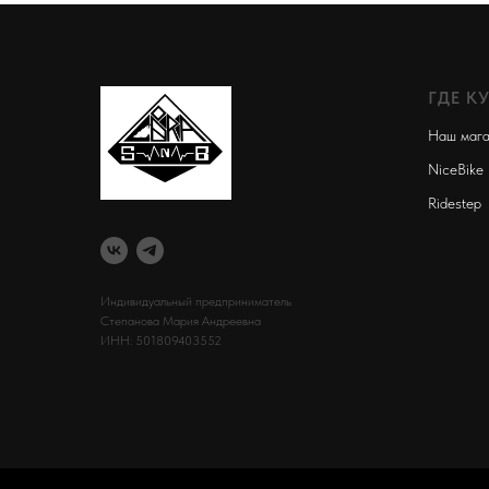
ГДЕ К
Наш мага
NiceBike
Ridestep
Индивидуальный предприниматель
Степанова Мария Андреевна
ИНН: 501809403552