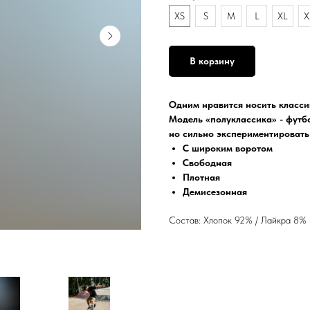
XS
S
M
L
XL
X
В корзину
Одним нравится носить класси
Модель «полуклассика» - футбо
но сильно экспериментировать
С широким воротом
Свободная
Плотная
Демисезонная
Состав: Хлопок 92% / Лайкра 8%