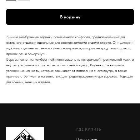
В корзину
Зимние мембранные варежки повышенного комфорта, предназначенные для
активного отдыха и идеальные для занятия зимними видами спорта. Они мягкие и
удобные, сделаны из технологичных материалов, которые не дадут вашим рукам
промокнуть и замерзнуть.
Верх выполнен из мембранной ткани, ладонь из натуральной премиальной кожи, а
внутри утеплитель из синтепона и флисовый подклад. Варежки также имеют
удлиненные манжеты, которые защищают от попадания снега внутрь, а также
прочные стреп-ленты на запястьях для предотвращения утери варежек. Подходят
для мужчин, женщин и детей.
ГДЕ КУПИТЬ
Наш магазин