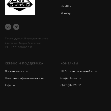
NiceBike
Ridestep
Индивидуальный предприниматель
Степанова Мария Андреевна
ИНН: 501809403552
СЕРВИС И ПОДДЕРЖКА
КОНТАКТЫ
Доставка и оплата
ТЦ 5 Планет цокольный этаж
Политика конфиденциальности
info@cobrasnb.ru
Оферта
8(495)3239032