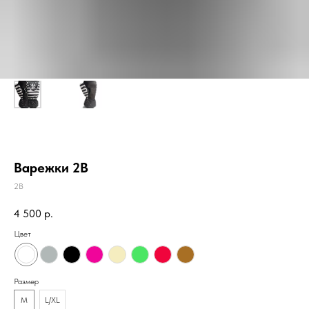
Варежки 2B
2B
4 500
р.
Цвет
Размер
M
L/XL